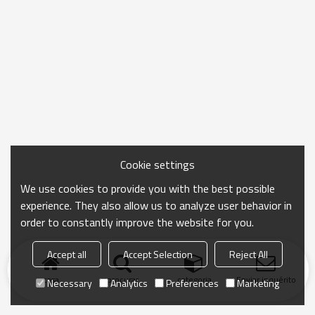
Cookie settings
We use cookies to provide you with the best possible
experience. They also allow us to analyze user behavior in
order to constantly improve the website for you.
Accept all
Accept Selection
Reject All
casa
procurar
categoria
Enviar inquérito
Necessary
Analytics
Preferences
Marketing