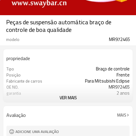
Peças de suspensão automática braço de
controle de boa qualidade
MR972465
modelo
propriedade
Braço de controle
Tipo
Frente
Posição
Para Mitsubishi Eclipse
Fabricante de carros
MR972465
OE NO.
2 anos
garantia
VER MAIS
Preto
Cor
Avaliação
MAIS
ADICIONE UMA AVALIAÇÃO