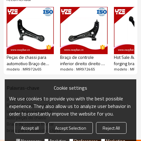
Peças de chassi para
Braço de controle
Hot Sale Auto 
automotivo Braço de
inferior direito direito OE
forging braço 
modelo : MR972465
modelo : MR972465
modelo : MR97
controle de ferro OEM
D65134300D
controle para
10328904
51355-S84-A
Cookie settings
Palavras-chave
Bolsa de plástico + estojo de
We use cookies to provide you with the best possible
Detalhes da embalagem:
peças de suspensão
madeira
Braços de venda quente
experience. They also allow us to analyze user behavior in
Detalhes da Entrega:
45 dias após receber o depósito
braços de boa qualidade
order to constantly improve the website for you.
Auto peças do chassi
Braço de controle frontal
Accept all
Accept Selection
Reject All
braço para Mitsubishi Eclipse
Necessary
Analytics
Preferences
Marketing